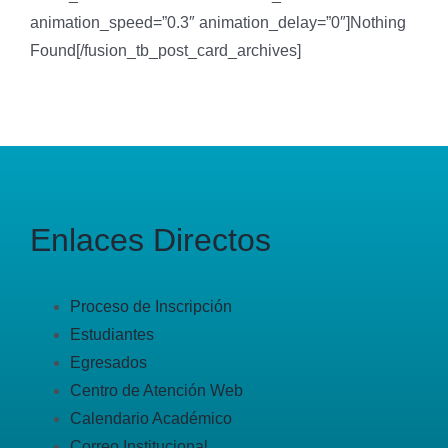
animation_speed=”0.3″ animation_delay=”0″]Nothing
Found[/fusion_tb_post_card_archives]
Enlaces Directos
Proceso de Inscripción
Estudiantes
Egresados
Centro de Atención Web
Calendario Académico
Correo Institucional