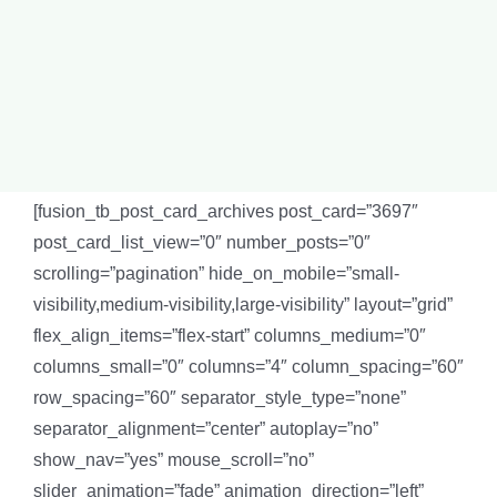
[fusion_tb_post_card_archives post_card=”3697″
post_card_list_view=”0″ number_posts=”0″
scrolling=”pagination” hide_on_mobile=”small-
visibility,medium-visibility,large-visibility” layout=”grid”
flex_align_items=”flex-start” columns_medium=”0″
columns_small=”0″ columns=”4″ column_spacing=”60″
row_spacing=”60″ separator_style_type=”none”
separator_alignment=”center” autoplay=”no”
show_nav=”yes” mouse_scroll=”no”
slider_animation=”fade” animation_direction=”left”