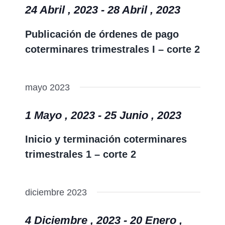
vistas
24 Abril , 2023
-
28 Abril , 2023
y
de
vistas
Publicación de órdenes de pago
Event
de
coterminares trimestrales I – corte 2
Event
mayo 2023
1 Mayo , 2023
-
25 Junio , 2023
Inicio y terminación coterminares
trimestrales 1 – corte 2
diciembre 2023
4 Diciembre , 2023
-
20 Enero ,