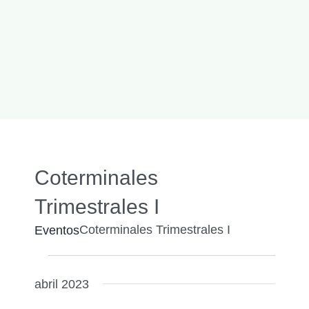
Coterminales
Trimestrales I
Coterminales Trimestrales I
Eventos
Eventos
Naveg
Buscar
Nave
de
abril 2023
de
búsqu