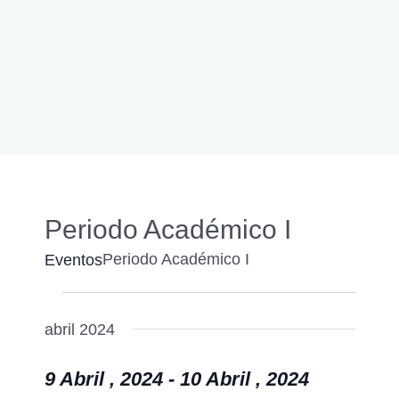
Periodo Académico I
Periodo Académico I
Eventos
Eventos
Naveg
Buscar
Nave
de
abril 2024
de
búsqu
vistas
9 Abril , 2024
-
10 Abril , 2024
y
de