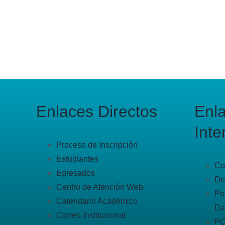
Enlaces Directos
Enl
Inte
Proceso de Inscripción
Estudiantes
Co
Egresados
De
Centro de Atención Web
Po
Calendario Académico
Da
Correo Institucional
P