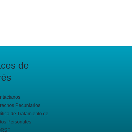
aces de
rés
ntáctanos
rechos Pecuniarios
lítica de Tratamiento de
tos Personales
QRSF