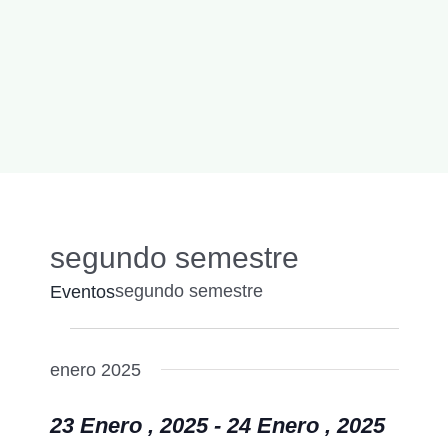
segundo semestre
segundo semestre
Eventos
Eventos
Naveg
Buscar
Nave
de
enero 2025
de
búsqu
vistas
23 Enero , 2025
-
24 Enero , 2025
y
de