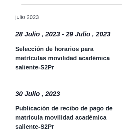
Eventos
Naveg
Buscar
Nave
de
julio 2023
de
búsqu
vistas
28 Julio , 2023
-
29 Julio , 2023
y
de
vistas
Selección de horarios para
Event
de
matrículas movilidad académica
Event
saliente-S2Pr
30 Julio , 2023
Publicación de recibo de pago de
matrícula movilidad académica
saliente-S2Pr