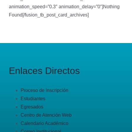
animation_speed=”0.3″ animation_delay=”0″]Nothing
Found[/fusion_tb_post_card_archives]
Enlaces Directos
Proceso de Inscripción
Estudiantes
Egresados
Centro de Atención Web
Calendario Académico
Correo Institucional