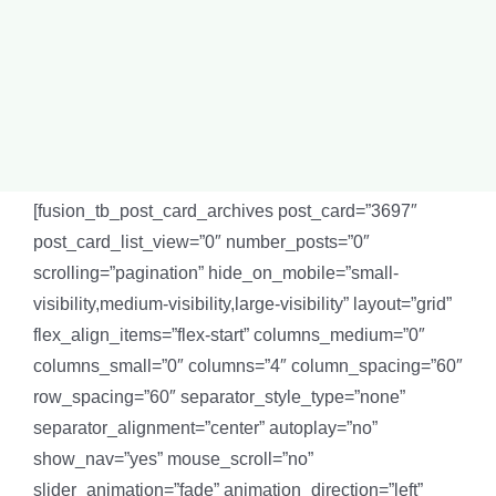
[fusion_tb_post_card_archives post_card=”3697″
post_card_list_view=”0″ number_posts=”0″
scrolling=”pagination” hide_on_mobile=”small-
visibility,medium-visibility,large-visibility” layout=”grid”
flex_align_items=”flex-start” columns_medium=”0″
columns_small=”0″ columns=”4″ column_spacing=”60″
row_spacing=”60″ separator_style_type=”none”
separator_alignment=”center” autoplay=”no”
show_nav=”yes” mouse_scroll=”no”
slider_animation=”fade” animation_direction=”left”