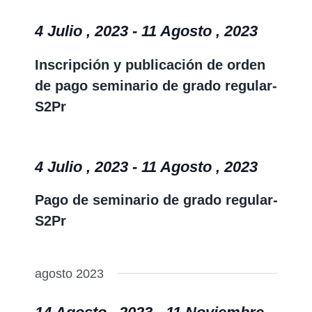
de
búsqu
vistas
4 Julio , 2023
-
11 Agosto , 2023
y
de
vistas
Inscripción y publicación de orden
Event
de
de pago seminario de grado regular-
Event
S2Pr
4 Julio , 2023
-
11 Agosto , 2023
Pago de seminario de grado regular-
S2Pr
agosto 2023