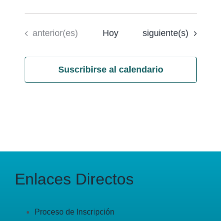
Eventos
Eventos
anterior(es)
Hoy
siguiente(s)
Suscribirse al calendario
Enlaces Directos
Proceso de Inscripción