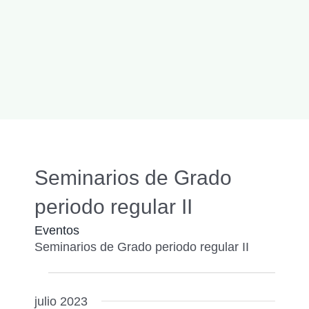
Seminarios de Grado
periodo regular II
Eventos
Seminarios de Grado periodo regular II
Eventos
Naveg
Buscar
Nave
de
julio 2023