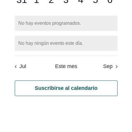
eventos
eventos
eventos
eventos
eventos
eventos
event
No hay eventos programados.
Notice
No hay ningún evento este día.
Notice
Jul
Este mes
Sep
Suscribirse al calendario