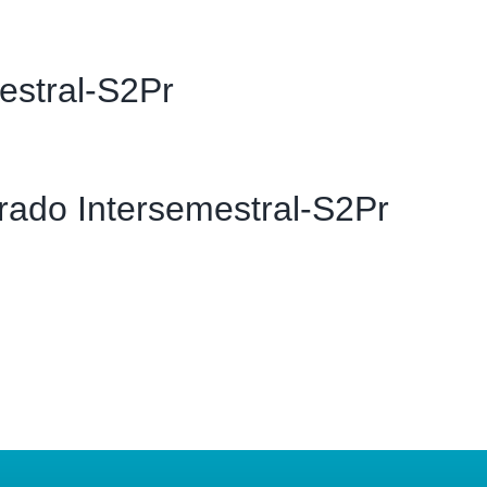
Evento
estral-S2Pr
Grado Intersemestral-S2Pr