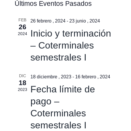
Últimos Eventos Pasados
de
de
búsqu
vistas
FEB
y
26 febrero , 2024
-
23 junio , 2024
26
de
vistas
Inicio y terminación
2024
Event
de
– Coterminales
Event
semestrales I
DIC
18 diciembre , 2023
-
16 febrero , 2024
18
Fecha límite de
2023
pago –
Coterminales
semestrales I