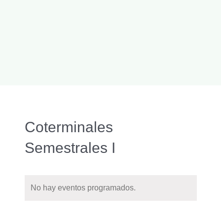
Coterminales
Semestrales I
No hay eventos programados.
Naveg
Buscar
Nave