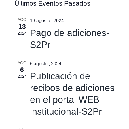
Últimos Eventos Pasados
de
de
búsqu
vistas
AGO
y
13 agosto , 2024
13
de
vistas
Pago de adiciones-
2024
Event
de
S2Pr
Event
AGO
6 agosto , 2024
6
Publicación de
2024
recibos de adiciones
en el portal WEB
institucional-S2Pr