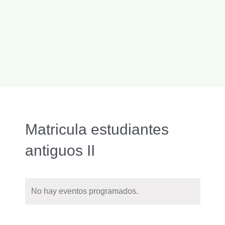
Matricula estudiantes
antiguos II
No hay eventos programados.
Naveg
Buscar
Nave