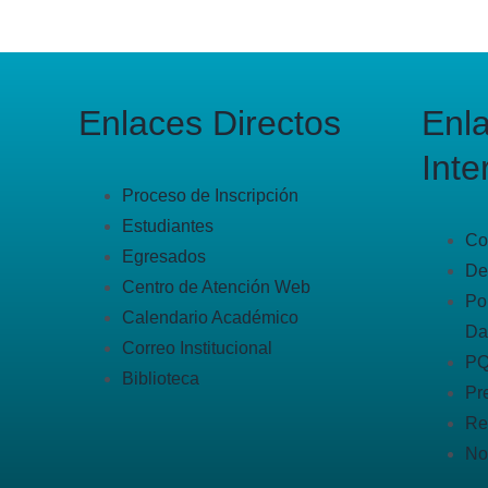
Enlaces Directos
Enl
Inte
Proceso de Inscripción
Estudiantes
Co
Egresados
De
Centro de Atención Web
Po
Calendario Académico
Da
Correo Institucional
P
Biblioteca
Pr
Re
No