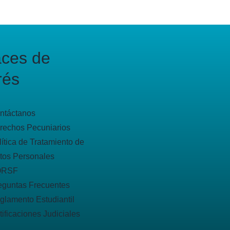
aces de
rés
ntáctanos
rechos Pecuniarios
lítica de Tratamiento de
tos Personales
QRSF
eguntas Frecuentes
glamento Estudiantil
tificaciones Judiciales