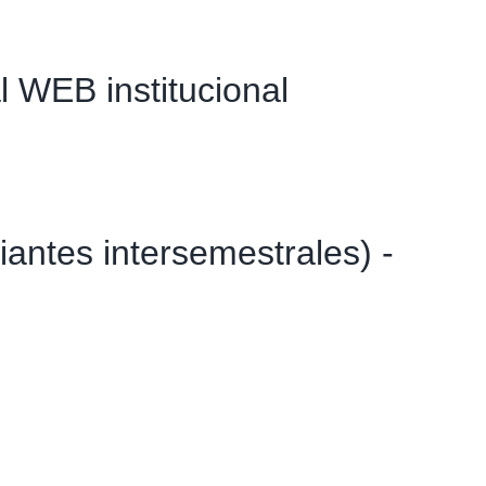
Evento
l WEB institucional
iantes intersemestrales) -