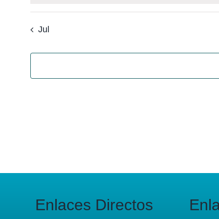
Jul
Enlaces Directos
Enl