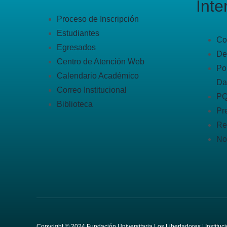
Inte
Proceso de Inscripción
Estudiantes
Co
Egresados
De
Centro de Atención Web
Po
Calendario Académico
Da
Correo Institucional
P
Biblioteca
Pr
Re
No
Copyright © 2024 Fundación Universitaria Los Libertadores | Institu