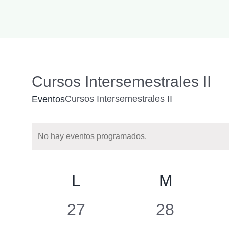
Cursos Intersemestrales II
Cursos Intersemestrales II
Eventos
Eventos
No hay eventos programados.
Notice
Calendario
L
LUNES
M
MARTE
de
Eventos
0
0
27
28