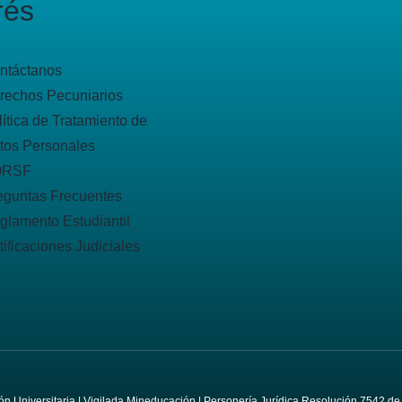
rés
ntáctanos
rechos Pecuniarios
lítica de Tratamiento de
tos Personales
QRSF
eguntas Frecuentes
glamento Estudiantil
tificaciones Judiciales
ción Universitaria | Vigilada Mineducación | Personería Jurídica Resolución 7542 