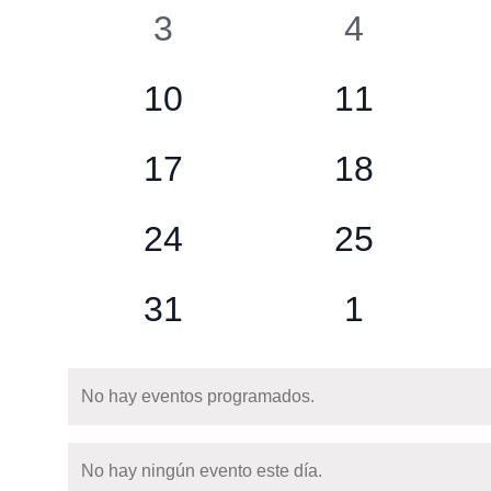
eventos
eventos
0
0
3
4
eventos
eventos
0
0
10
11
eventos
eventos
0
0
17
18
eventos
eventos
0
0
24
25
eventos
eventos
0
0
31
1
eventos
eventos
No hay eventos programados.
Notice
No hay ningún evento este día.
Notice