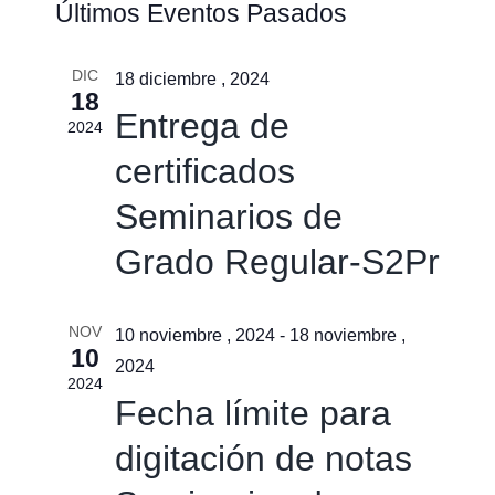
Últimos Eventos Pasados
de
de
búsqu
vistas
DIC
y
18 diciembre , 2024
18
de
vistas
Entrega de
2024
Event
de
certificados
Event
Seminarios de
Grado Regular-S2Pr
NOV
10 noviembre , 2024
-
18 noviembre ,
10
2024
2024
Fecha límite para
digitación de notas