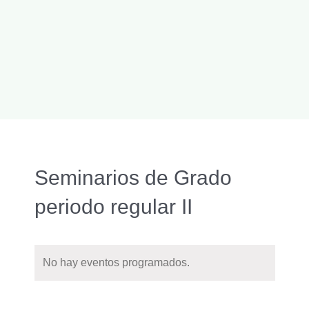
Seminarios de Grado
periodo regular II
No hay eventos programados.
Naveg
Buscar
Nave