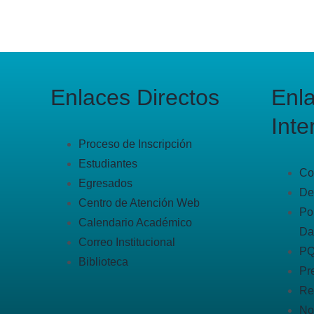
Enlaces Directos
Enl
Inte
Proceso de Inscripción
Estudiantes
Co
Egresados
De
Centro de Atención Web
Po
Calendario Académico
Da
Correo Institucional
P
Biblioteca
Pr
Re
No