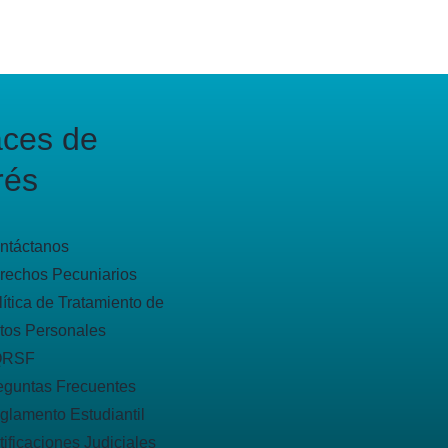
aces de
rés
ntáctanos
rechos Pecuniarios
lítica de Tratamiento de
tos Personales
QRSF
eguntas Frecuentes
glamento Estudiantil
tificaciones Judiciales