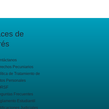
aces de
rés
ntáctanos
rechos Pecuniarios
lítica de Tratamiento de
tos Personales
QRSF
eguntas Frecuentes
glamento Estudiantil
tificaciones Judiciales