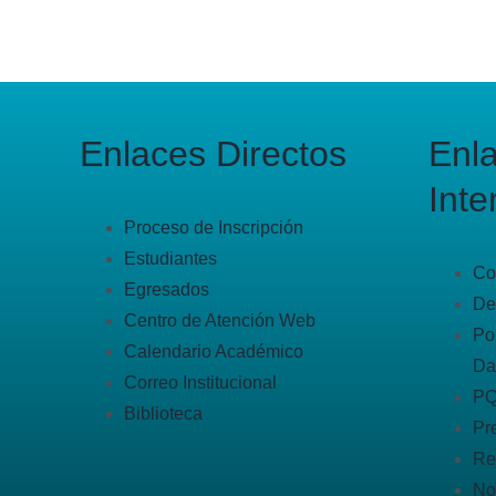
Enlaces Directos
Enl
Inte
Proceso de Inscripción
Estudiantes
Co
Egresados
De
Centro de Atención Web
Po
Calendario Académico
Da
Correo Institucional
P
Biblioteca
Pr
Re
No