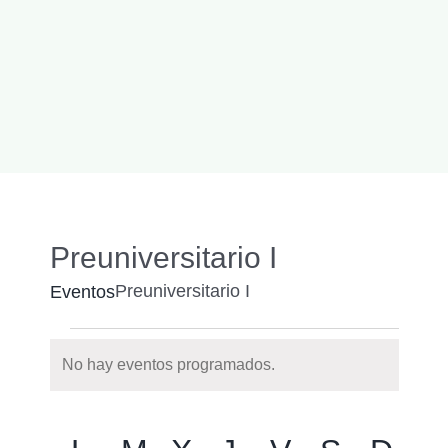
Preuniversitario I
Preuniversitario I
Eventos
Eventos
No hay eventos programados.
Notice
Naveg
Buscar
Nave
Calendario