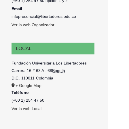
(+60 1) 254 47 50 opción 1 y 2
Email
infopresencial@libertadores.edu.co
Ver la web Organizador
LOCAL
Fundación Universitaria Los Libertadores
Carrera 16 # 63 A - 68
Bogotá
D.C.
110011
Colombia
+ Google Map
Teléfono
(+60 1) 254 47 50
Ver la web Local