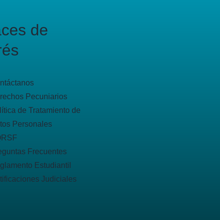
aces de
rés
ntáctanos
rechos Pecuniarios
lítica de Tratamiento de
tos Personales
QRSF
eguntas Frecuentes
glamento Estudiantil
tificaciones Judiciales