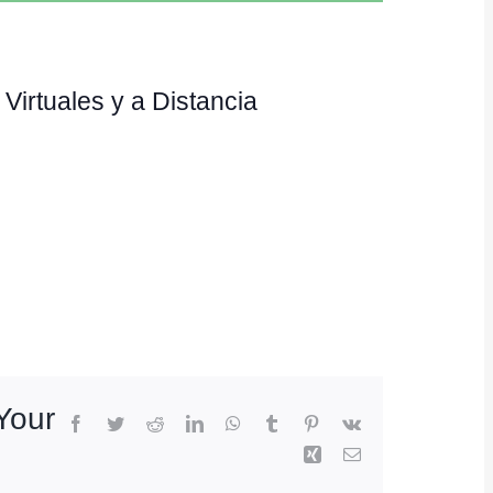
irtuales y a Distancia
Your
Facebook
Twitter
Reddit
LinkedIn
WhatsApp
Tumblr
Pinterest
Vk
Xing
Email