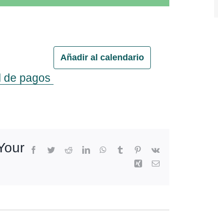
Añadir al calendario
al de pagos
Your
Facebook
Twitter
Reddit
LinkedIn
WhatsApp
Tumblr
Pinterest
Vk
Xing
Email