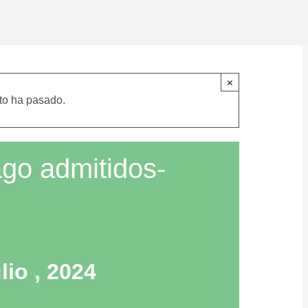
×
to ha pasado.
ago admitidos-
lio , 2024