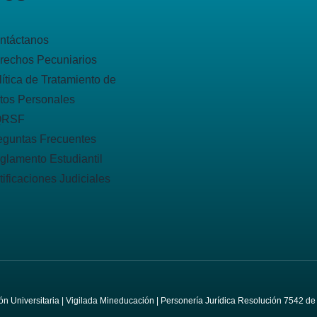
ntáctanos
rechos Pecuniarios
lítica de Tratamiento de
tos Personales
QRSF
eguntas Frecuentes
glamento Estudiantil
tificaciones Judiciales
ción Universitaria | Vigilada Mineducación | Personería Jurídica Resolución 7542 