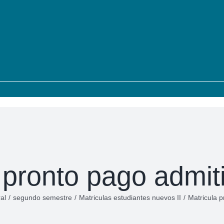
 pronto pago admi
al
/
segundo semestre
/
Matriculas estudiantes nuevos II
/
Matricula 