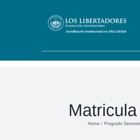
Skip
to
content
Matricula
Home
/
Pregrado Semestr