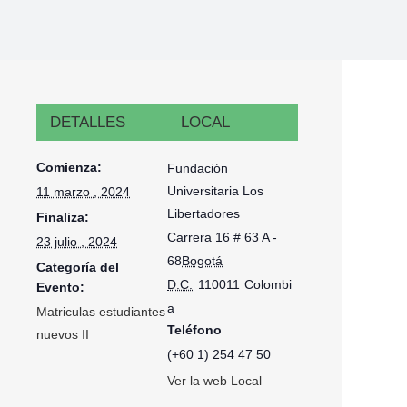
DETALLES
LOCAL
Comienza:
Fundación
Universitaria Los
11 marzo , 2024
Libertadores
Finaliza:
Carrera 16 # 63 A -
23 julio , 2024
68
Bogotá
Categoría del
D.C.
110011
Colombi
Evento:
a
Matriculas estudiantes
Teléfono
nuevos II
(+60 1) 254 47 50
Ver la web Local