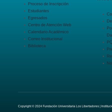
Proceso de Inscripción
Estudiantes
Co
Egresados
De
Centro de Atención Web
Po
Calendario Académico
Da
Correo Institucional
P
Biblioteca
Pr
Re
No
Copyright © 2024 Fundación Universitaria Los Libertadores | Institu