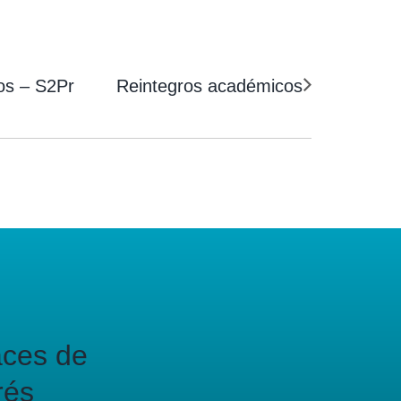
os – S2Pr
Reintegros académicos
aces de
rés