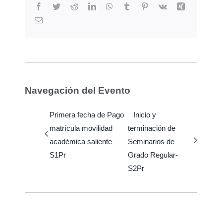
Facebook
Twitter
Reddit
LinkedIn
WhatsApp
Tumblr
Pinterest
Vk
Xing
Email
Navegación del Evento
Primera fecha de Pago
Inicio y
matrícula movilidad
terminación de
académica saliente –
Seminarios de
S1Pr
Grado Regular-
S2Pr