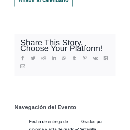
Añadir al calendario
Share This Story,
Choose Your Platform!
Facebook
Twitter
Reddit
LinkedIn
WhatsApp
Tumblr
Pinterest
Vk
Xing
Email
Navegación del Evento
Fecha de entrega de
Grados por
diploma y acta de grado –
Ventanilla