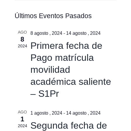
Naveg
Buscar
Nave
Últimos Eventos Pasados
de
de
búsqu
vistas
AGO
y
8 agosto , 2024
-
14 agosto , 2024
8
de
vistas
Primera fecha de
2024
Event
de
Pago matrícula
Event
movilidad
académica saliente
– S1Pr
AGO
1 agosto , 2024
-
14 agosto , 2024
1
Segunda fecha de
2024