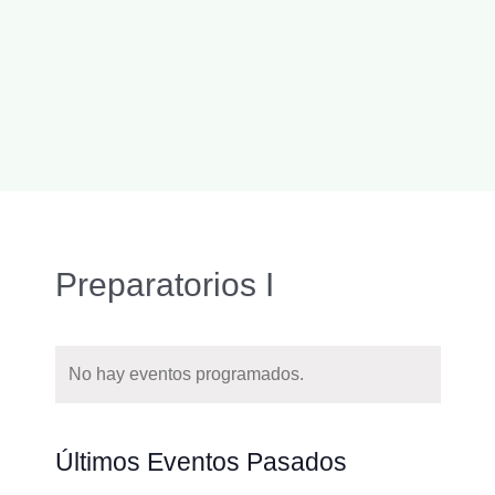
Preparatorios I
No hay eventos programados.
Naveg
Buscar
Nave
Últimos Eventos Pasados
de
de