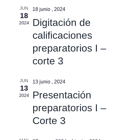
búsqu
vistas
JUN
y
18 junio , 2024
18
de
vistas
Digitación de
2024
Event
de
calificaciones
Event
preparatorios I –
corte 3
JUN
13 junio , 2024
13
Presentación
2024
preparatorios I –
Corte 3