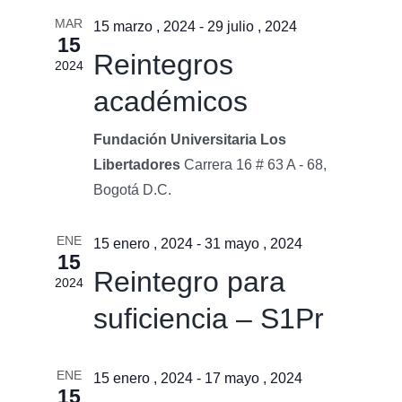
búsqu
vistas
MAR
y
15 marzo , 2024
-
29 julio , 2024
15
de
vistas
Reintegros
2024
Event
de
académicos
Event
Fundación Universitaria Los
Libertadores
Carrera 16 # 63 A - 68,
Bogotá D.C.
ENE
15 enero , 2024
-
31 mayo , 2024
15
Reintegro para
2024
suficiencia – S1Pr
ENE
15 enero , 2024
-
17 mayo , 2024
15