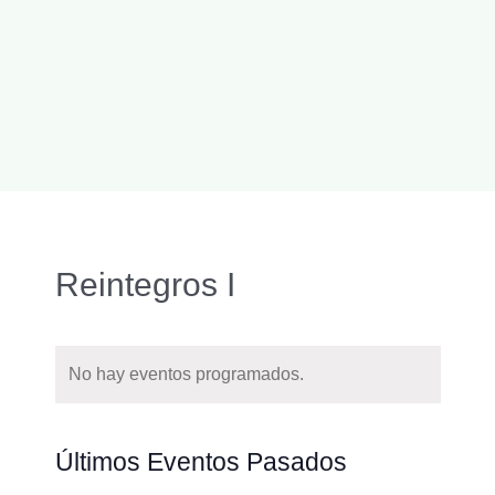
Reintegros I
No hay eventos programados.
Naveg
Buscar
Nave
Últimos Eventos Pasados
de
de