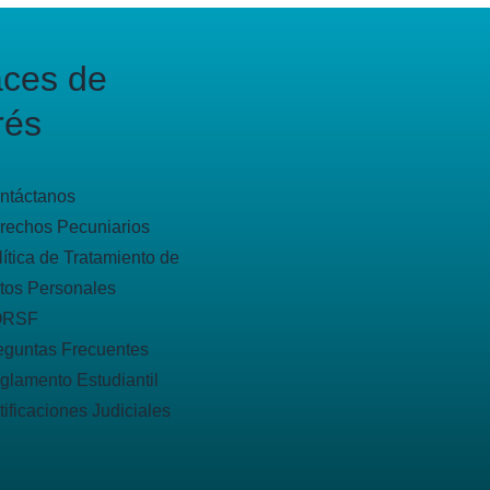
aces de
rés
ntáctanos
rechos Pecuniarios
lítica de Tratamiento de
tos Personales
QRSF
eguntas Frecuentes
glamento Estudiantil
tificaciones Judiciales