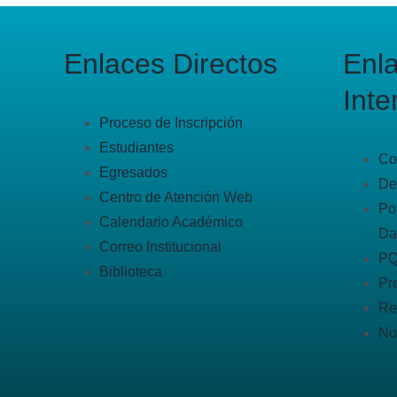
Enlaces Directos
Enl
Inte
Proceso de Inscripción
Estudiantes
Co
Egresados
De
Centro de Atención Web
Po
Calendario Académico
Da
Correo Institucional
P
Biblioteca
Pr
Re
No