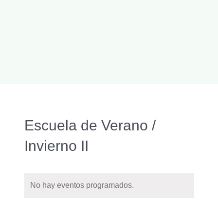
Escuela de Verano /
Invierno II
No hay eventos programados.
Naveg
Buscar
Nave