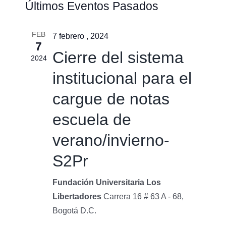
Últimos Eventos Pasados
de
de
búsqu
vistas
FEB
y
7 febrero , 2024
7
de
vistas
Cierre del sistema
2024
Event
de
institucional para el
Event
cargue de notas
escuela de
verano/invierno-
S2Pr
Fundación Universitaria Los
Libertadores
Carrera 16 # 63 A - 68,
Bogotá D.C.