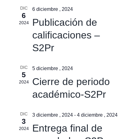
búsqu
vistas
DIC
y
6 diciembre , 2024
6
de
vistas
Publicación de
2024
Event
de
calificaciones –
Event
S2Pr
DIC
5 diciembre , 2024
5
Cierre de periodo
2024
académico-S2Pr
DIC
3 diciembre , 2024
-
4 diciembre , 2024
3
Entrega final de
2024