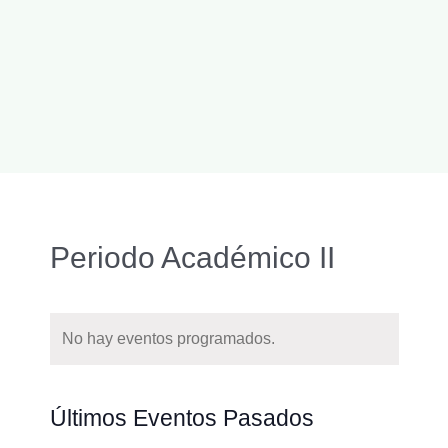
Periodo Académico II
No hay eventos programados.
Naveg
Buscar
Nave
Últimos Eventos Pasados
de
de