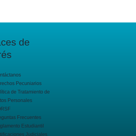
aces de
rés
ntáctanos
rechos Pecuniarios
lítica de Tratamiento de
tos Personales
QRSF
eguntas Frecuentes
glamento Estudiantil
tificaciones Judiciales