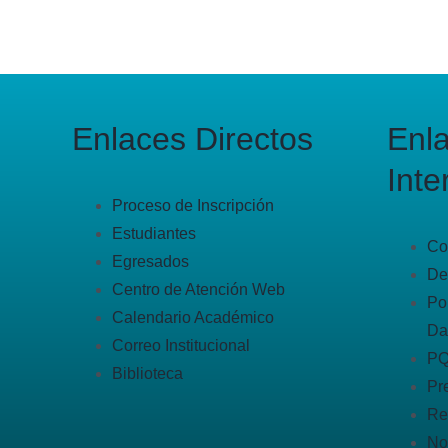
Enlaces Directos
Enl
Inte
Proceso de Inscripción
Estudiantes
Co
Egresados
De
Centro de Atención Web
Po
Calendario Académico
Da
Correo Institucional
P
Biblioteca
Pr
Re
No