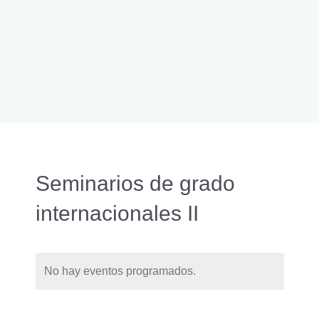
Seminarios de grado
internacionales II
No hay eventos programados.
Naveg
Buscar
Nave