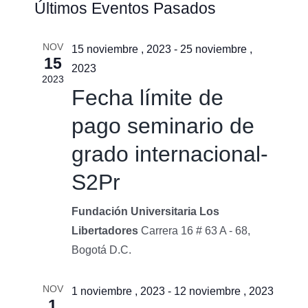
Últimos Eventos Pasados
de
de
búsqu
vistas
NOV
y
15 noviembre , 2023
-
25 noviembre ,
15
de
vistas
2023
2023
Event
de
Fecha límite de
Event
pago seminario de
grado internacional-
S2Pr
Fundación Universitaria Los
Libertadores
Carrera 16 # 63 A - 68,
Bogotá D.C.
NOV
1 noviembre , 2023
-
12 noviembre , 2023
1