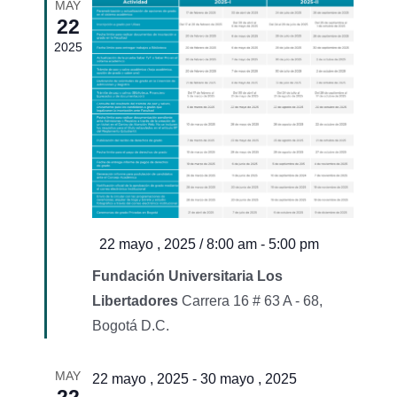
MAY
y
22
de
vistas
2025
Event
de
Event
Destacado
22 mayo , 2025 / 8:00 am
-
5:00 pm
Fundación Universitaria Los
Libertadores
Carrera 16 # 63 A - 68,
Bogotá D.C.
MAY
22 mayo , 2025
-
30 mayo , 2025
22