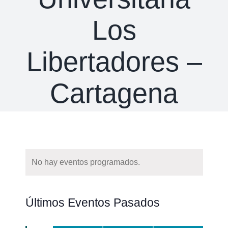
Los
Libertadores –
Cartagena
No hay eventos programados.
Naveg
Buscar
Nave
Últimos Eventos Pasados
de
de
búsqu
vistas