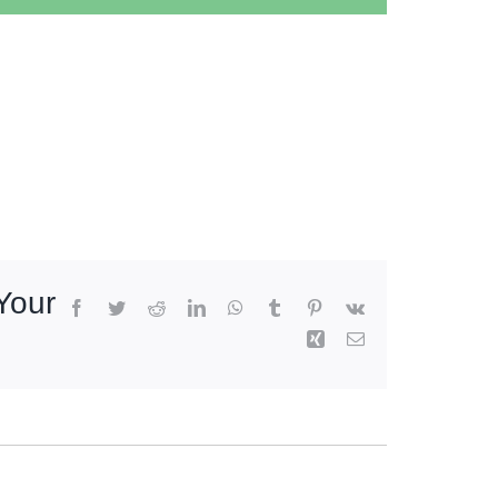
Your
Facebook
Twitter
Reddit
LinkedIn
WhatsApp
Tumblr
Pinterest
Vk
Xing
Email