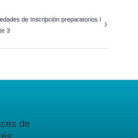
edades de Inscripción preparatorios I
te 3
aces de
rés