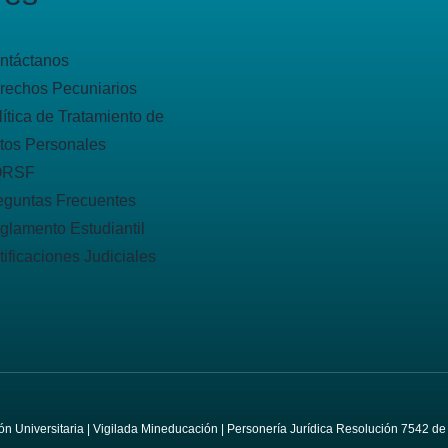
ntáctanos
rechos Pecuniarios
lítica de Tratamiento de
tos Personales
QRSF
eguntas Frecuentes
glamento Estudiantil
tificaciones Judiciales
ción Universitaria | Vigilada Mineducación | Personería Jurídica Resolución 7542 