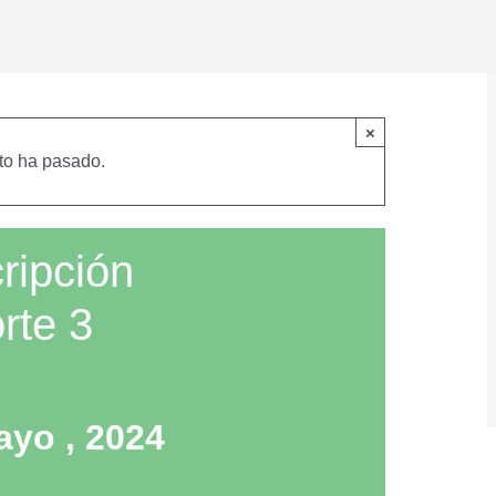
×
to ha pasado.
ripción
rte 3
ayo , 2024