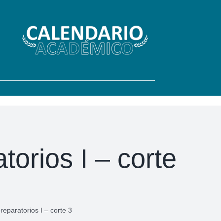
orios I – corte
eparatorios I – corte 3