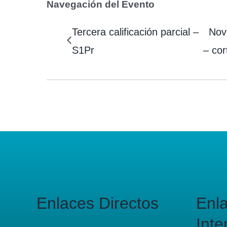
Navegación del Evento
Tercera calificación parcial –
Nov
S1Pr
– cor
Enlaces Directos
Enl
Inte