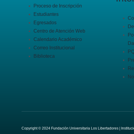
Proceso de Inscripción
Estudiantes
Co
Egresados
De
Centro de Atención Web
Po
Calendario Académico
Da
Correo Institucional
P
Biblioteca
Pr
Re
No
Copyright © 2024 Fundación Universitaria Los Libertadores | Institu