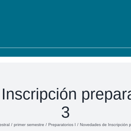
nscripción preparat
3
stral
/
primer semestre
/
Preparatorios I
/
Novedades de Inscripción pr