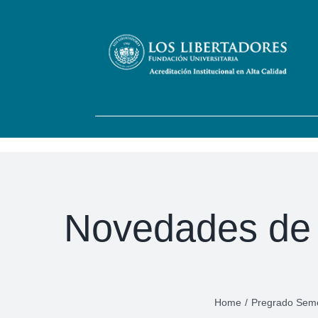
Skip
to
content
Novedades de I
Home
/
Pregrado Seme