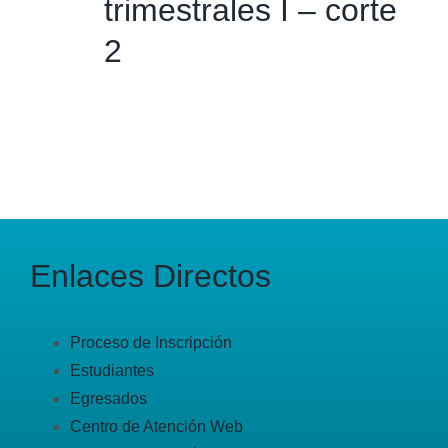
trimestrales I – corte
2
Enlaces Directos
Proceso de Inscripción
Estudiantes
Egresados
Centro de Atención Web