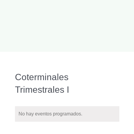
Coterminales
Trimestrales I
No hay eventos programados.
Naveg
Buscar
Nave