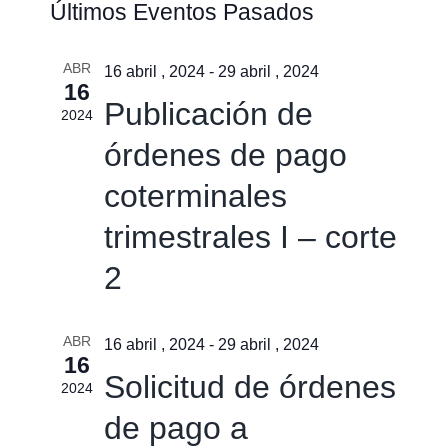
Últimos Eventos Pasados
de
de
búsqu
vistas
ABR
y
16 abril , 2024
-
29 abril , 2024
16
de
vistas
Publicación de
2024
Event
de
órdenes de pago
Event
coterminales
trimestrales I – corte
2
ABR
16 abril , 2024
-
29 abril , 2024
16
Solicitud de órdenes
2024
de pago a