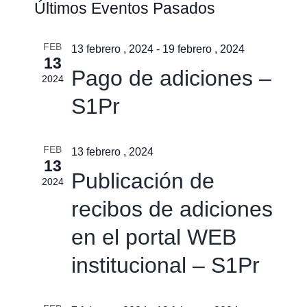
Últimos Eventos Pasados
de
de
búsqu
vistas
FEB
y
13 febrero , 2024
-
19 febrero , 2024
13
de
vistas
Pago de adiciones –
2024
Event
de
S1Pr
Event
FEB
13 febrero , 2024
13
Publicación de
2024
recibos de adiciones
en el portal WEB
institucional – S1Pr