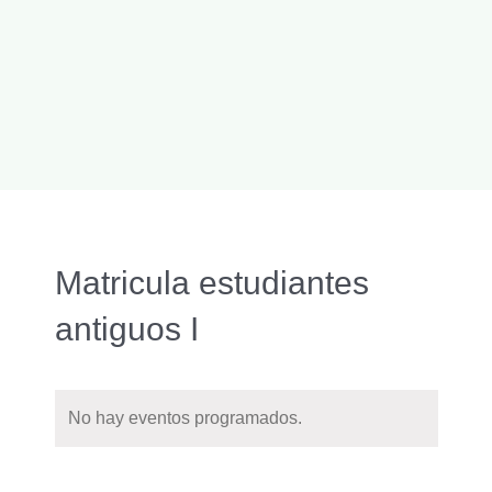
Matricula estudiantes
antiguos I
No hay eventos programados.
Naveg
Buscar
Nave