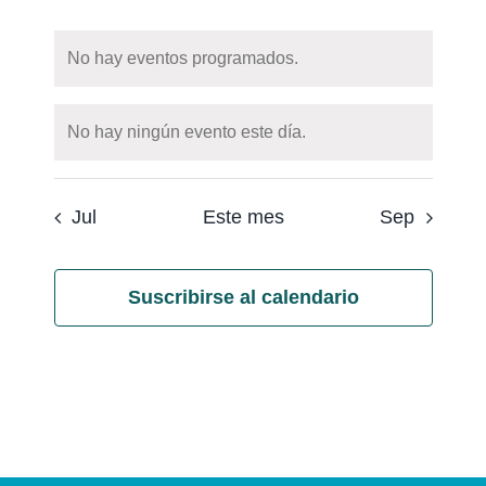
eventos
eventos
eventos
eventos
eventos
eventos
event
No hay eventos programados.
Notice
No hay ningún evento este día.
Notice
Jul
Este mes
Sep
Suscribirse al calendario